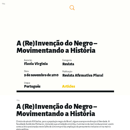
בס"ד
A (Re)Invenção do Negro –
Movimentando a História
Autor(a)
Categoria
Flavia Virginia
Revista
Data
Publicação
9 de novembro de 2010
Revista Afirmativa Plural
Língua
Articles
Português
בס"ד
A (Re)Invenção do Negro –
Movimentando a História
O início do século XXI baliza, para a população negra do Brasil, alguns avanços em direção à liberdade. A
Faculdade Zumbi dos Palmares, iniciando suas atividades em 2004, é um marco da matriz educacional, assim
como as leis sancionadas neste Julho de 2010 em prol da ampliação do pensamento inclusivo o é na matriz
sócio-política.