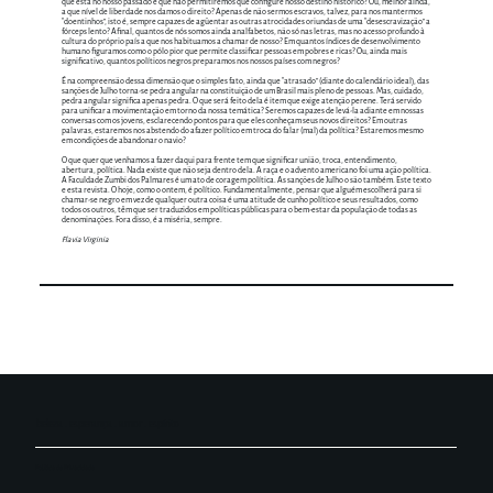
que está no nosso passado e que não permitiremos que configure nosso destino histórico? Ou, melhor ainda,
a que nível de liberdade nos damos o direito? Apenas de não sermos escravos, talvez, para nos mantermos
“doentinhos”, isto é, sempre capazes de agüentar as outras atrocidades oriundas de uma “desescravização” a
fórceps lento? Afinal, quantos de nós somos ainda analfabetos, não só nas letras, mas no acesso profundo à
cultura do próprio país a que nos habituamos a chamar de nosso? Em quantos índices de desenvolvimento
humano figuramos como o pólo pior que permite classificar pessoas em pobres e ricas? Ou, ainda mais
significativo, quantos políticos negros preparamos nos nossos países com negros?
É na compreensão dessa dimensão que o simples fato, ainda que “atrasado” (diante do calendário ideal), das
sanções de Julho torna-se pedra angular na constituição de um Brasil mais pleno de pessoas. Mas, cuidado,
pedra angular significa apenas pedra. O que será feito dela é item que exige atenção perene. Terá servido
para unificar a movimentação em torno da nossa temática? Seremos capazes de levá-la adiante em nossas
conversas com os jovens, esclarecendo pontos para que eles conheçam seus novos direitos? Em outras
palavras, estaremos nos abstendo do afazer político em troca do falar (mal) da política? Estaremos mesmo
em condições de abandonar o navio?
O que quer que venhamos a fazer daqui para frente tem que significar união, troca, entendimento,
abertura, política. Nada existe que não seja dentro dela. A raça e o advento americano foi uma ação política.
A Faculdade Zumbi dos Palmares é um ato de coragem política. As sanções de Julho o são também. Este texto
e esta revista. O hoje, como o ontem, é político. Fundamentalmente, pensar que alguém escolherá para si
chamar-se negro em vez de qualquer outra coisa é uma atitude de cunho político e seus resultados, como
todos os outros, têm que ser traduzidos em políticas públicas para o bem-estar da população de todas as
denominações. Fora disso, é a miséria, sempre.
Flavia Virginia
beleza . esperança . amor . espírito
Política de Privacidade