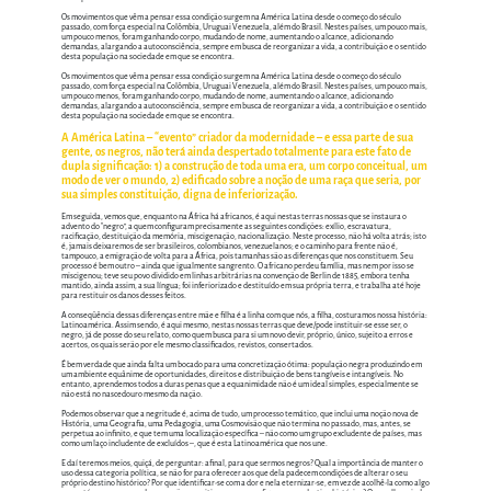
Os movimentos que vêm a pensar essa condição surgem na América Latina desde o começo do século
passado, com força especial na Colômbia, Uruguai Venezuela, além do Brasil. Nestes países, um pouco mais,
um pouco menos, foram ganhando corpo, mudando de nome, aumentando o alcance, adicionando
demandas, alargando a autoconsciência, sempre em busca de reorganizar a vida, a contribuição e o sentido
desta população na sociedade em que se encontra.
Os movimentos que vêm a pensar essa condição surgem na América Latina desde o começo do século
passado, com força especial na Colômbia, Uruguai Venezuela, além do Brasil. Nestes países, um pouco mais,
um pouco menos, foram ganhando corpo, mudando de nome, aumentando o alcance, adicionando
demandas, alargando a autoconsciência, sempre em busca de reorganizar a vida, a contribuição e o sentido
desta população na sociedade em que se encontra.
A América Latina – “evento” criador da modernidade – e essa parte de sua
gente, os negros, não terá ainda despertado totalmente para este fato de
dupla significação: 1) a construção de toda uma era, um corpo conceitual, um
modo de ver o mundo, 2) edificado sobre a noção de uma raça que seria, por
sua simples constituição, digna de inferiorização.
Em seguida, vemos que, enquanto na África há africanos, é aqui nestas terras nossas que se instaura o
advento do “negro”, a quem configuram precisamente as seguintes condições: exílio, escravatura,
racificação, destituição da memória, miscigenação, nacionalização. Neste processo, não há volta atrás; isto
é, jamais deixaremos de ser brasileiros, colombianos, venezuelanos; e o caminho para frente não é,
tampouco, a emigração de volta para a África, pois tamanhas são as diferenças que nos constituem. Seu
processo é bem outro – ainda que igualmente sangrento. O africano perdeu família, mas nem por isso se
miscigenou; teve seu povo dividido em linhas arbitrárias na convenção de Berlin de 1885, embora tenha
mantido, ainda assim, a sua língua; foi inferiorizado e destituído em sua própria terra, e trabalha até hoje
para restituir os danos desses feitos.
A conseqüência dessas diferenças entre mãe e filha é a linha com que nós, a filha, costuramos nossa história:
Latinoamérica. Assim sendo, é aqui mesmo, nestas nossas terras que deve/pode instituir-se esse ser, o
negro, já de posse do seu relato, como quem busca para si um novo devir, próprio, único, sujeito a erros e
acertos, os quais serão por ele mesmo classificados, revistos, consertados.
É bem verdade que ainda falta um bocado para uma concretização ótima: população negra produzindo em
um ambiente equânime de oportunidades, direitos e distribuição de bens tangíveis e intangíveis. No
entanto, aprendemos todos a duras penas que a equanimidade não é um ideal simples, especialmente se
não está no nascedouro mesmo da nação.
Podemos observar que a negritude é, acima de tudo, um processo temático, que inclui uma noção nova de
História, uma Geografia, uma Pedagogia, uma Cosmovisão que não termina no passado, mas, antes, se
perpetua ao infinito, e que tem uma localização específica – não como um grupo excludente de países, mas
como um laço includente de excluídos –, que é esta Latinoamérica que nos une.
E daí teremos meios, quiçá, de perguntar: afinal, para que sermos negros? Qual a importância de manter o
uso dessa categoria política, se não for para oferecer aos que dela padecem condições de alterar o seu
próprio destino histórico? Por que identificar-se com a dor e nela eternizar-se, em vez de acolhê-la como algo