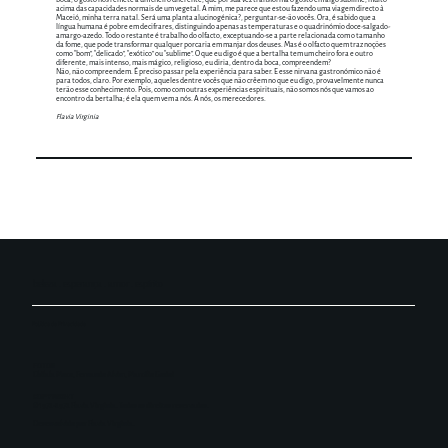
acima das capacidades normais de um vegetal. A mim, me parece que estou fazendo uma viagem directo à
Maceió, minha terra natal. Será uma planta alucinogénica?, perguntar-se-ão vocês. Ora, é sabido que a
língua humana é pobre em decifrares, distinguindo apenas as temperaturas e o quadrinómio doce-salgado-
amargo-azedo. Todo o restante é trabalho do olfacto, exceptuando-se a parte relacionada com o tamanho
da fome, que pode transformar qualquer porcaria em manjar dos deuses. Mas é o olfacto quem traz noções
como “bom”, “delicado”, “exótico” ou “sublime”. O que eu digo é que a bertalha tem um cheiro fora e outro
diferente, mais intenso, mais mágico, religioso, eu diria, dentro da boca, compreendem?
Não, não compreendem. É preciso passar pela experiência para saber. E esse nirvana gastronómico não é
para todos, claro. Por exemplo, aqueles dentre vocês que não crêem no que eu digo, provavelmente nunca
terão esse conhecimento. Pois, como com outras experiências espirituais, não somos nós que vamos ao
encontro da bertalha; é ela quem vem a nós. A nós, os merecedores.
Flavia Virginia
beleza . esperança . amor . espírito
Política de Privacidade
FOTOS
Chilala Moco, Fernando Alvim, Marcílio Godoi
COPYRIGHT
© 1972-2972 Flavia Virginia. Todos os direitos reservados.
Desenvolvido por Flavia Virginia.