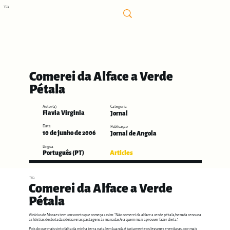
בס"ד
Comerei da Alface a Verde
Pétala
Autor(a)
Categoria
Flavia Virginia
Jornal
Data
Publicação
10 de junho de 2006
Jornal de Angola
Língua
Articles
Português (PT)
בס"ד
Comerei da Alface a Verde
Pétala
Vinícius de Moraes tem um soneto que começa assim: “Não comerei da alface a verde pétala/nem da cenoura
as hóstias desbotadas/deixarei as pastagens às manadas/e a quem mais aprouver fazer dieta."
Pois do que mais sinto falta da minha terra natal em Luanda é justamente os legumes e verduras, por mais