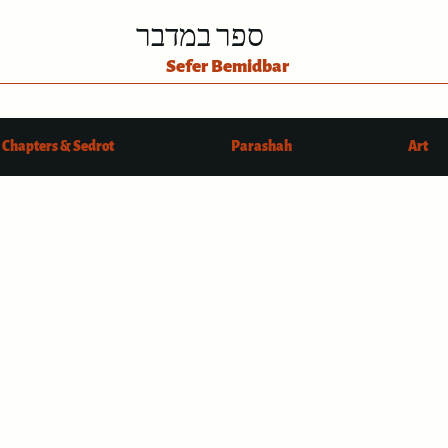
ספר במדבר
Sefer Bemidbar
Chapters & Sedrot
Parashah
Art