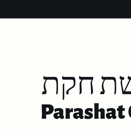
בס"ד
ת חקת
Parashat