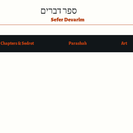
ספר דברים
Sefer Devarim
Chapters & Sedrot
Parashah
Art