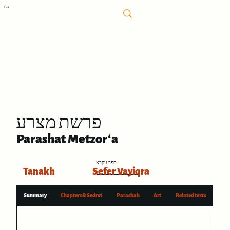
בס"ד
פרשת מצרע
Parashat Metzor‘a
ספר ויקרא
Tanakh
Sefer Vayiqra
Summary
Chapters & Sedrot
Parashah
Art
Related texts