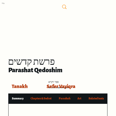
בס"ד
פרשת קדשים
Parashat Qedoshim
ספר ויקרא
Tanakh
Sefer Vayiqra
Summary
Chapters & Sedrot
Parashah
Art
Related texts