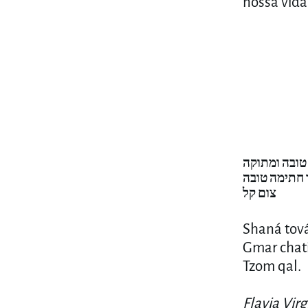
nossa vida
Se 
a su
—מעו
Cidad
טובה ומתוקה
 חתימה טובה
צום קל
Shaná tov
Gmar chat
Tzom qal.
Flavia Virg