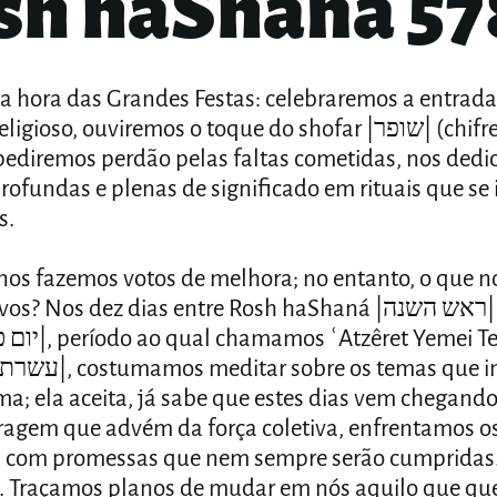
sh haShaná 57
a hora das Grandes Festas: celebraremos a entrad
ioso, ouviremos o toque do shofar |שופר| (chifre de
 pediremos perdão pelas faltas cometidas, nos ded
profundas e plenas de significado em rituais que se
s.
nos fazemos votos de melhora; no entanto, o que no
s? Nos dez dias entre Rosh haShaná |ראש השנה| e Yom
 os temas que incomodam
ma; ela aceita, já sabe que estes dias vem chegand
agem que advém da força coletiva, enfrentamos o
 com promessas que nem sempre serão cumpridas.
m. Traçamos planos de mudar em nós aquilo que q