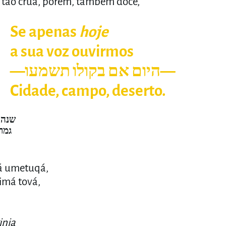
 tão crua, porém, também doce,
apenas
hoje
a voz ouvirmos
היום אם בקולו תש—
e, campo, deserto.
שנה 
גמר
á umetuqá,
imá tová,
inia