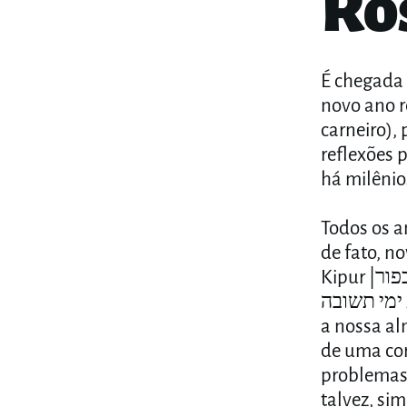
Ro
É chegada 
novo ano relig
carneiro),
reflexões 
há milênio
Todos os a
de fato, novo
Kipur |יום כפור|, período ao qual chamamos ʿAtzêret Yemei Teshuvá |
עשרת ימי תשובה|, costumamos meditar sobre
a nossa al
de uma cor
problemas
talvez, si