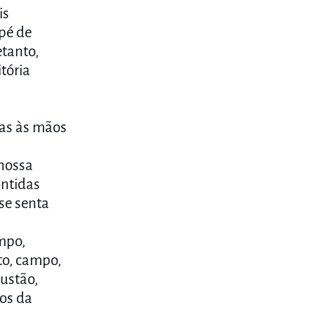
is
pé de
etanto,
das às mãos
 nossa
ontidas
se senta
mpo,
to, campo,
austão,
dos da