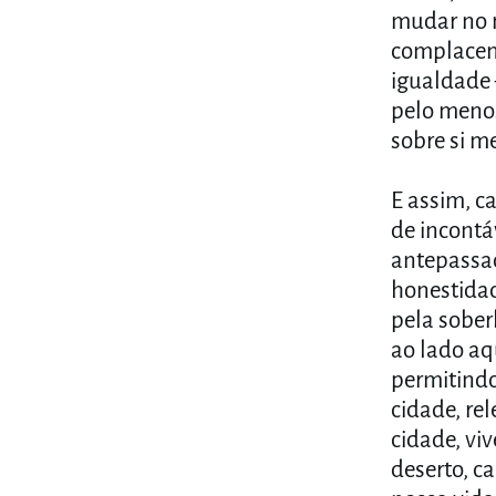
mudar no 
complacent
igualdade 
pelo menos em Yamim N
sobre si m
E assim, c
de incontá
antepassad
honestidad
pela sober
ao lado aq
permitindo
cidade, re
cidade, vi
deserto, c