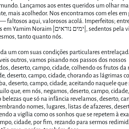
mundo. Lançamos aos entes queridos um olhar ma
e, mais acolhedor. Nos encontramos com eles em 
— faltosos aqui, valorosos acolá. Imperfeitos; entr
oraim |ימים נוראים|, sedentos pela vitória
esmos, tanto quanto nós.
ada um com suas condições particulares entrelaça
veis outros, vamos pisando nos passos dos nossos
os, deserto, campo, cidade, colhendo os frutos da
e, deserto, campo, cidade, chorando as lágrimas c
ba, deserto, campo, cidade, aceitando naquele que 
uilo que, em nós, negamos, deserto, campo, cidade,
 belezas que só na infância revelamos, deserto, ca
lembrando nomes, lugares, listas de afazeres, deser
vendo a vigília como os sonhos que se repetem à ex
ampo, cidade, por fim, rezando para sermos redimi