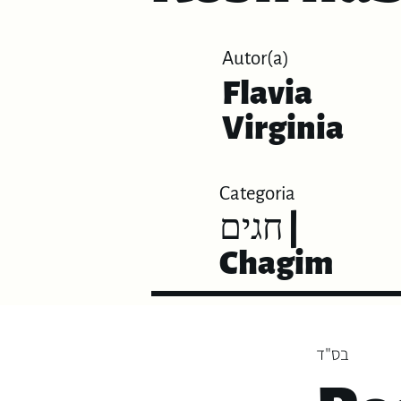
Autor(a)
Flavia
Virginia
Categoria
חגים |
Chagim
בס"ד