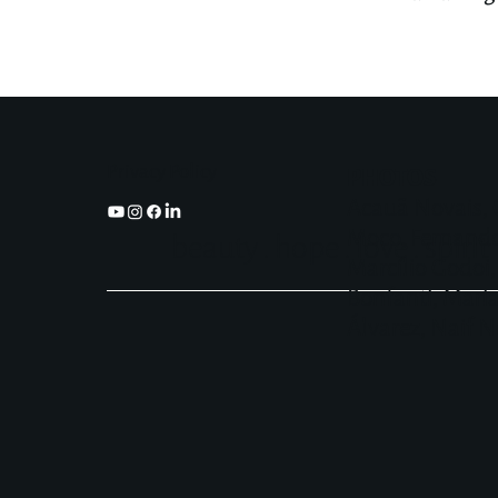
Privacy Policy
PHOTOS
Acauã Novais, 
Moco, Fernando
beauty . hope . love . spirit
Marcílio Godoi,
Bonfanti, Mari
Álvarez, Naif 