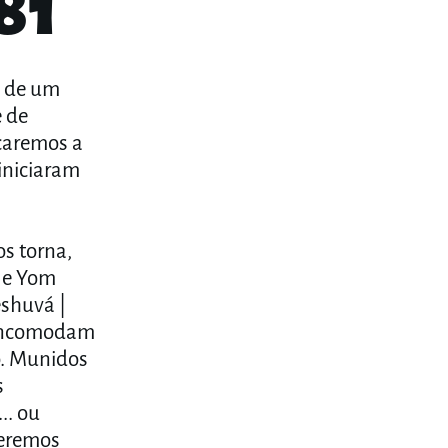
81
a de um
icaremos a
 iniciaram
s torna,
o. Munidos
s
.. ou
ueremos