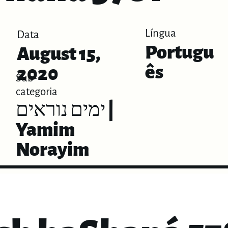
Língua
Data
Portugu
August 15,
ês
2020
Sub-
categoria
ימים נוראים |
Yamim
Norayim