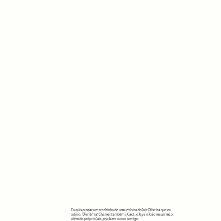
Eu quis cantar um trechinho de uma música do Jair Oliveira que eu
adoro, ‘Disritmia’. Chamei também a Cacá, o Jay e o João meu irmão,
além do próprio Jair, pra fazer o coro comigo.