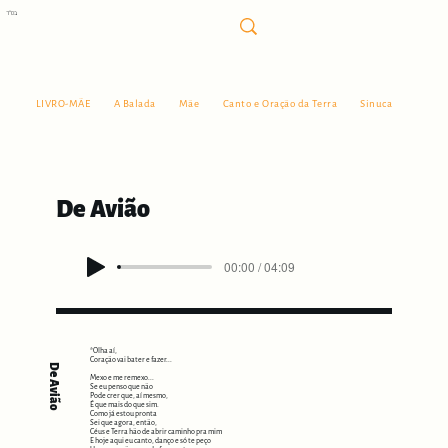
בס"ד
LIVRO-MÃE
A Balada
Mãe
Canto e Oração da Terra
Sinuca
Sangri
De Avião
00:00 / 04:09
*Olha aí,
Coração vai bater e fazer...
De Avião
Mexo e me remexo...
Se eu penso que não
Pode crer que, aí mesmo,
É que mais do que sim.
Como já estou pronta
Sei que agora, então,
Céus e Terra hão de abrir caminho pra mim
E hoje aqui eu canto, danço e só te peço