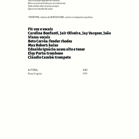
Usa o coração quando for escutar
Abre os teus sentidos pra se emocionar
Toda minha vida tá nessa canção
Que eu te mando de avião.
*DISRITMIA, música de JAIR OLIVEIRA, cantor e compositor paulista.
FV: voz e vocais
Carolina Bonfanti, Jair Oliveira, Jay Vacquer, João
Viana: vocais
Beto Corrêa: fender rhodes
Max Robert: baixo
Ednaldo Ignácio: saxes alto e tenor
Eloy Porto: trombone
Cláudio Cambé: trompete
ANO
AUTOR(A)
2001
Flavia Virginia