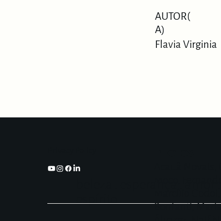
AUTOR(
A)
Flavia Virginia
Privacy Policy
PHOTOS
Acauã Novais, 
Moco, Fernando
beleza . esperança . amor .
Marcílio Godoi,
espírito
Bonfanti, Mari
Álvarez, Naif 