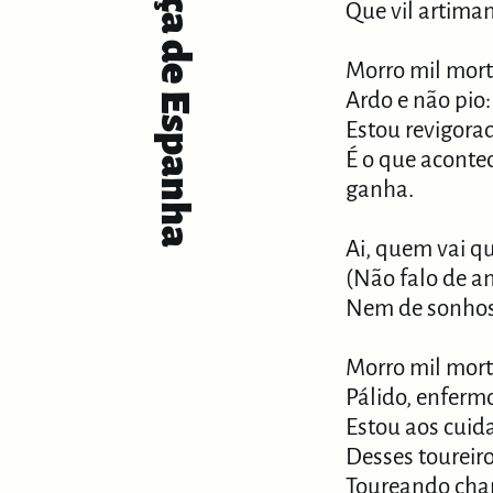
Praça de Espanha
Que vil artima
Morro mil mor
Ardo e não pio:
Estou revigora
É o que acont
ganha.
Ai, quem vai q
(Não falo de a
Nem de sonhos
Morro mil mor
Pálido, enferm
Estou aos cui
Desses toureir
Toureando ch