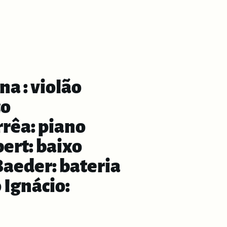
a : violão
co
rrêa: piano
ert: baixo
Baeder: bateria
 Ignácio: