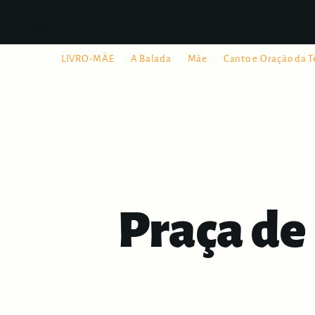
בס"ד
LIVRO-MÃE
A Balada
Mãe
Canto e Oração da T
Praça de