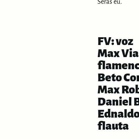
Serás eu.
FV: voz
Max Vian
flamen
Beto Co
Max Rob
Daniel 
Ednaldo
flauta