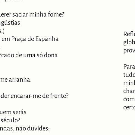
uerer saciar minha fome?
ngústias
.)
Refl
o em Praça de Espanha
glob
:
prov
cado de uma só dona
Para
tud
me arranha.
minh
cham
oder encarar-me de frente?
comi
cert
quem serás
 século?
ndas, não duvides: