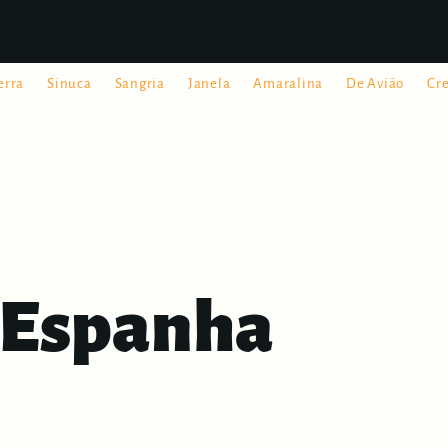
erra
Sinuca
Sangria
Janela
Amaralina
De Avião
Cr
 Espanha