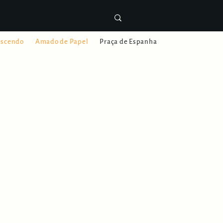
escendo
Amado de Papel
Praça de Espanha
Difícil
Vida