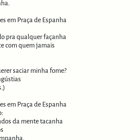
nha.
tes em Praça de Espanha
do pra qualquer façanha
ece com quem jamais
uerer saciar minha fome?
ngústias
.)
tes em Praça de Espanha
o:
dados da mente tacanha
os
ampanha.