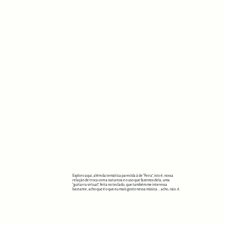
Exploro aqui, além da temática parecida à de “Feira”, isto é, nossa
relação de troca com a natureza e o uso que fazemos dela, uma
“guitarra virtual”, feita no teclado, que também me interessa
bastante, acho que é o que eu mais gosto nessa música... acho, não: é.