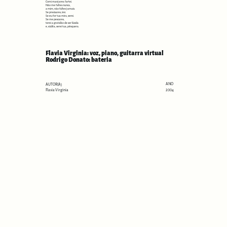
Comi manjares: fartei.
Não me faltes nunca,
a mim, não faltes jamais.
Se precisares, irei.
Se eu for tua mira, serei.
Se me pescares,
terei a gratidão de ser lúcida
e, súdita, serei tua, pésquera.
Flavia Virginia: voz, piano, guitarra virtual
Rodrigo Donato: bateria
ANO
AUTOR(A)
2004
Flavia Virginia